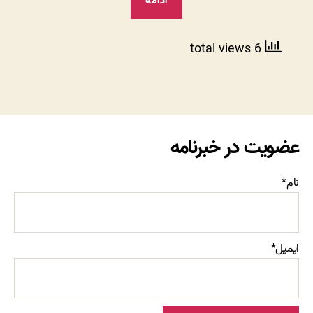
ادامه
ناشناس
یعنی
چی؟”
6 total views
عضویت در خبرنامه
نام*
ایمیل*