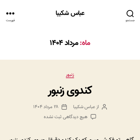
عباس شکیبا
جستجو
فهرست
ماه:
مرداد ۱۴۰۴
دسته‌ها
زنبور
کندوی زنبور
از
عباس شکیبا
۲۸ مرداد ۱۴۰۴
نویسنده
تاریخ
نوشته
نوشته
برای
هیچ دیدگاهی
ثبت نشده
کندوی
زنبور
گاهی تو فکرش میرم که یک کندو دقیقا روبروی کندی زنبور