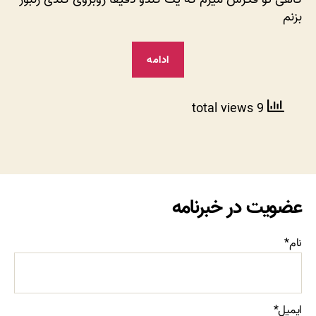
بزنم
“کندوی
ادامه
زنبور”
9 total views
عضویت در خبرنامه
نام*
ایمیل*