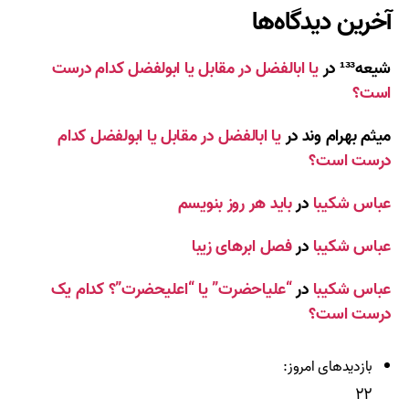
آخرین دیدگاه‌ها
شیعه¹³³
در
یا ابالفضل در مقابل یا ابولفضل کدام درست
است؟
میثم بهرام وند
در
یا ابالفضل در مقابل یا ابولفضل کدام
درست است؟
عباس شکیبا
در
باید هر روز بنویسم
عباس شکیبا
در
فصل ابرهای زیبا
عباس شکیبا
در
“علیاحضرت” یا “اعلیحضرت”؟ کدام یک
درست است؟
بازدیدهای امروز:
۲۲