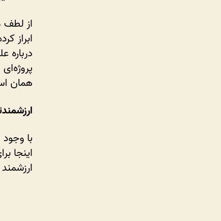
از لطف م
ابراز کر
درباره ع
پروژه‌ای
همان اس
ارزشمندت
با وجود 
اینجا بر
ارزشمند 