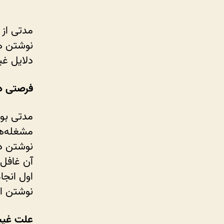
مدتی از 
نوشتن هس
دلایل غی
فرصتی دو
مدتی بو
مشغله‌ها
نوشتن در
آن غافل 
اول انجام
نوشتن ای
علت غیبت