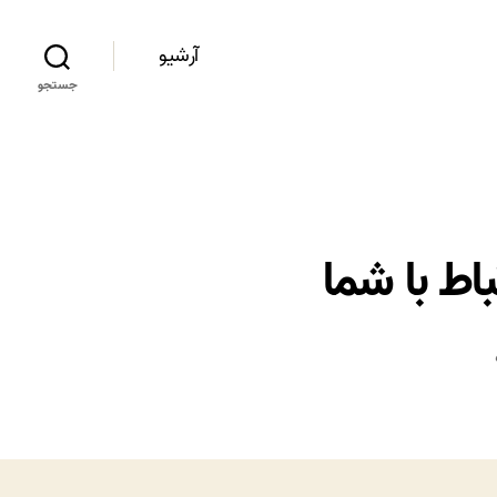
آرشیو
جستجو
اط با شما