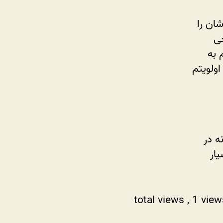
شان را
حی
 به
اولویتم
ه در
ار
, 1 vie