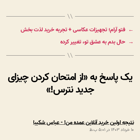
←
فتو آرام؛ تجهیزات عکاسی + تجربه خرید لذت بخش
→
حال بدم به عشق تو، تغییر کرده
یک پاسخ به «از امتحان کردن چیزای
جدید نترس!»
:
نتیجه اولین خرید آنلاین عمده من! - عباس شکیبا
۱۰ خرداد ۱۴۰۳ در ۵:۰۱ ب.ظ