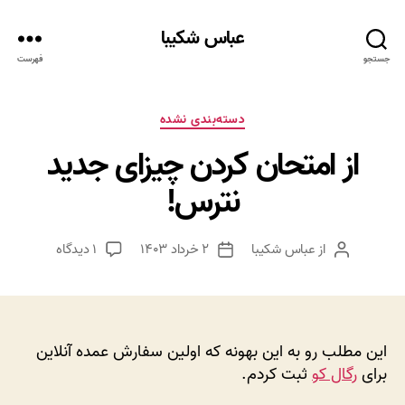
عباس شکیبا
جستجو
فهرست
دسته‌ها
دسته‌بندی نشده
از امتحان کردن چیزای جدید
نترس!
برای
از
عباس شکیبا
۲ خرداد ۱۴۰۳
۱ دیدگاه
نویسنده
تاریخ
از
نوشته
نوشته
امتحان
کردن
چیزای
جدید
این مطلب رو به این بهونه که اولین سفارش عمده آنلاین
نترس!
برای
رگال کو
ثبت کردم.