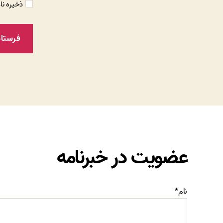
ذخیره نا
عضویت در خبرنامه
نام*