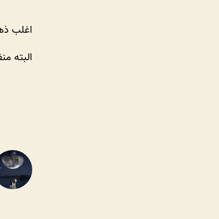
اغلب ذهن
البته من