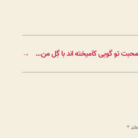
حبت تو گویی کآمیخته اند با گِل من…
→
اند
*