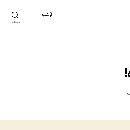
آرشیو
جستجو
!
ه