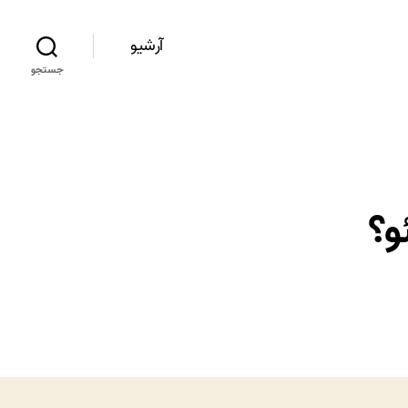
آرشیو
جستجو