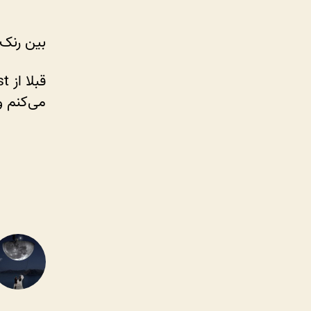
بین رنک مث یا yoast من ر
می‌کنم و