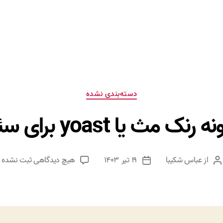
دسته‌ها
دسته‌بندی نشده
 رنک مث یا yoast برای سئو؟
برای
از
عباس شکیبا
۱۹ تیر ۱۴۰۳
هیچ دیدگاهی
ثبت نشده
نویسنده
تاریخ
افزونه
نوشته
نوشته
رنک
مث
یا
yoast