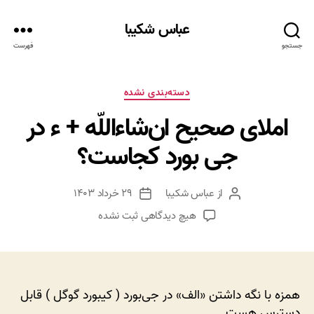
عباس شکیبا
جستجو
فهرست
دسته‌ها
دسته‌بندی نشده
املای صحیح ان‌شاءاللّه + ء در
جی بورد کجاست؟
از
عباس شکیبا
۲۹ خرداد ۱۴۰۳
نویسنده
تاریخ
نوشته
نوشته
برای
هیچ دیدگاهی
ثبت نشده
املای
صحیح
ان‌شاءاللّه
+
ء
همزه با نگه داشتن «الف» در جی‌بورد ( کیبورد گوگل ) قابل
در
دسترس هست.