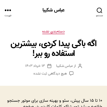
عباس شکیبا
جستجو
فهرست
دسته‌ها
دسته‌بندی نشده
اگه باگی پیدا کردی، بیشترین
استفاده رو ببر!
از
عباس شکیبا
۱۳ خرداد ۱۴۰۳
نویسنده
تاریخ
نوشته
نوشته
برای
هیچ دیدگاهی
ثبت نشده
اگه
باگی
پیدا
کردی،
بیشترین
۱۰ تا ۱۵ سال پیش، سئو و بهینه سازی برای موتور جستجو
استفاده
خلاصه میشد توی تراکم کلمات کلیدی در صفحه.