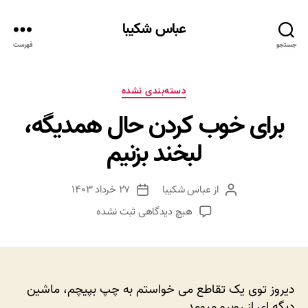
عباس شکیبا
جستجو
فهرست
دسته‌ها
دسته‌بندی نشده
برای خوب کردن حال همدیگه،
لبخند بزنیم
از
عباس شکیبا
۲۷ خرداد ۱۴۰۳
نویسنده
تاریخ
نوشته
نوشته
برای
هیچ دیدگاهی
ثبت نشده
برای
خوب
کردن
حال
همدیگه،
دیروز توی یک تقاطع می خواستم به چپ بپیچم، ماشین
لبخند
دیگه ای از روبرو میومد.