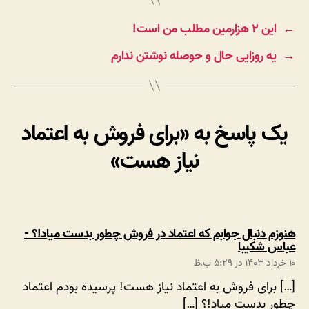
←
این ۲ هزارمین مطلب من است!
→
یه روزایی حال و حوصله نوشتن ندارم
یک پاسخ به «برای فروش به اعتماد
نیاز هست»
هنوزم دنبال جوابم که اعتماد در فروش چطور بدست میاد!؟ -
:
عباس شکیبا
۱۰ خرداد ۱۴۰۳ در ۵:۲۹ ب.ظ
[…] برای فروش به اعتماد نیاز هست! پرسیده بودم اعتماد
چطور بدست میاد!؟ […]