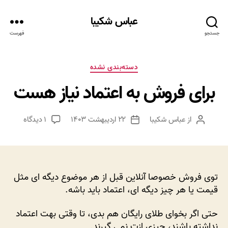
عباس شکیبا
جستجو
فهرست
دسته‌ها
دسته‌بندی نشده
برای فروش به اعتماد نیاز هست
برای
از
عباس شکیبا
۲۲ اردیبهشت ۱۴۰۳
۱ دیدگاه
نویسنده
تاریخ
برای
نوشته
نوشته
فروش
به
اعتماد
نیاز
توی فروش خصوصا آنلاین قبل از هر موضوع دیگه ای مثل
هست
قیمت یا هر چیز دیگه ای، اعتماد باید باشه.
حتی اگر بخوای طلای رایگان هم بدی، تا وقتی بهت اعتماد
نداشته باشند، چیزی ازت نمی گیرند.