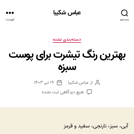
عباس شکیبا
جستجو
فهرست
دسته‌ها
دسته‌بندی نشده
بهترین رنگ تیشرت برای پوست
سبزه
از
عباس شکیبا
۱۹ تیر ۱۴۰۳
نویسنده
تاریخ
نوشته
نوشته
برای
هیچ دیدگاهی
ثبت نشده
بهترین
رنگ
تیشرت
برای
پوست
آبی، سبز، نارنجی، سفید و قرمز
سبزه