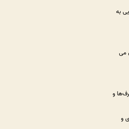
یی به
 می
ف‌ها و
ی و