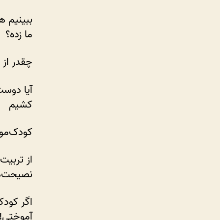
ببینیم ه
ما زده؟
چقدر از 
آیا دوست
کشیم
کودک‌مو
از تربیت
نصیحت‌ه
اگر کودک
آموختی!