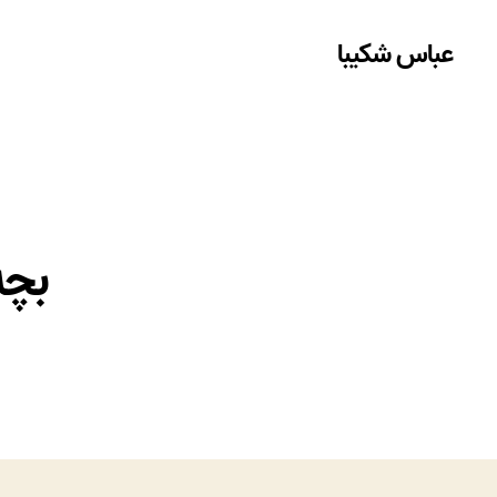
عباس شکیبا
بچه