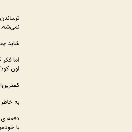
ترساندن 
نمی‌شه.
شاید چند
اما فکر 
اون کودک
کمترین‌
به خاطر 
دفعه ی ب
با خودمو