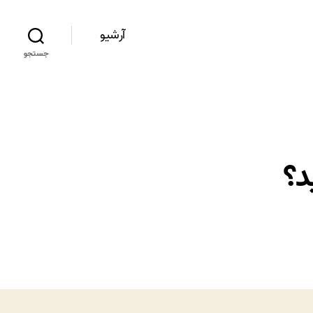
آرشیو
جستجو
د؟