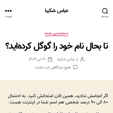
عباس شکیبا
جستجو
فهرست
دسته‌ها
دسته‌بندی نشده
تا بحال نام خود را گوگل کرده‌اید؟
از
عباس شکیبا
۱۹ تیر ۱۴۰۳
نویسنده
تاریخ
نوشته
نوشته
برای
هیچ دیدگاهی
ثبت نشده
تا
بحال
نام
خود
را
اگر انجامش ندادید، همین الان امتحانش کنید. به احتمال
گوگل
۸۰ الی ۹۰ درصد شخصی هم اسم شما در اینترنت هست.
کرده‌اید؟