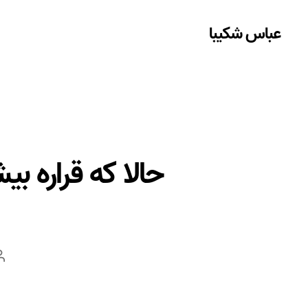
عباس شکیبا
حالا که قراره ب
ن
ن