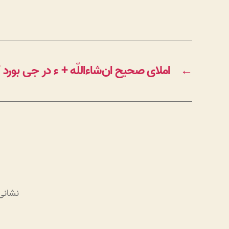
←
املای صحیح ان‌شاءاللّه + ء در جی بور
نشانی