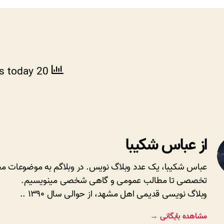
بیشتر
بنویسم،
قصد
دارم
در
مورد
ws today
20 total views
نگارش
صحیح
فارسی
یاد
بگیرم
از عباس شکیبا
‌و
بنویسم
عباس شکیبا، یک عدد وبلاگ نویس. در وبلاگم به موضوعات مخ
تخصصی تا مطالب عمومی و گاهی شخصی مینویسیم.
وبلاگ نویسی قدیمی اهل مشهد، از حوالی سال ۱۳۹۰ ..
مشاهده بایگانی
→