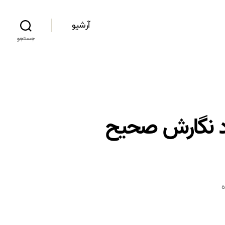
آرشیو
جستجو
ورد نگارش صحیح