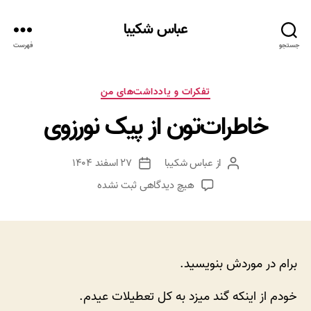
عباس شکیبا
جستجو
فهرست
دسته‌ها
تفکرات و یادداشت‌های من
خاطرات‌تون از پیک نورزوی
از
عباس شکیبا
۲۷ اسفند ۱۴۰۴
نویسنده
تاریخ
نوشته
نوشته
برای
هیچ دیدگاهی
ثبت نشده
خاطرات‌تون
از
پیک
نورزوی
برام در موردش بنویسید.
خودم از اینکه گند میزد به کل تعطیلات عیدم.