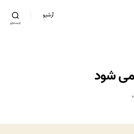
آرشیو
جستجو
 می شود
ه