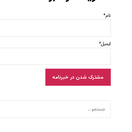
نام*
ایمیل*
جستجوی