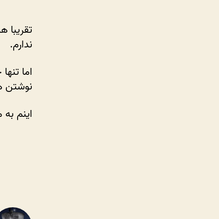
تقریبا ه
ندارم.
اما تنها
نوشتن 
اینم به 