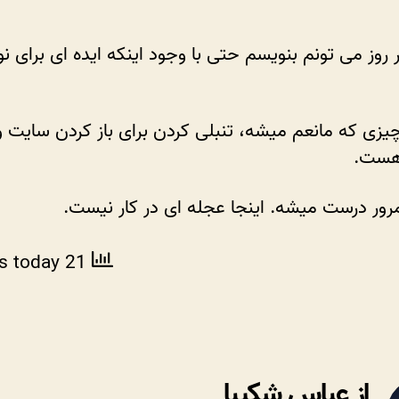
تنبلی
نکردن
ر روز می تونم بنویسم حتی با وجود اینکه ایده ای برای 
پر
می
شود
 چیزی که مانعم میشه، تنبلی کردن برای باز کردن سایت 
هست.
مرور درست میشه. اینجا عجله ای در کار نیست.
ws today
21 total views
از عباس شکیبا