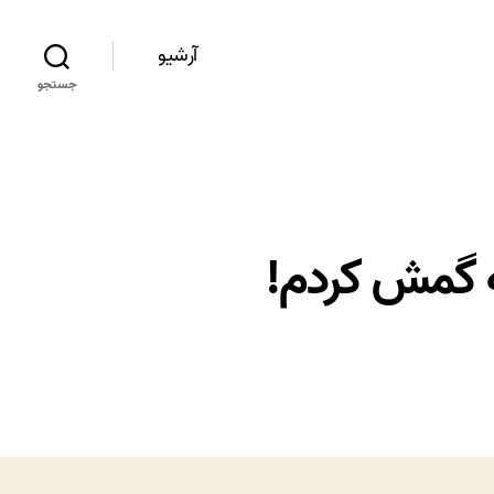
آرشیو
جستجو
ه گمش کردم!