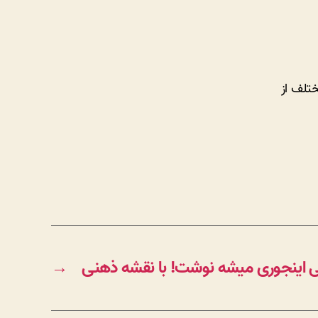
تلف از
ی اینجوری میشه نوشت! با نقشه ذهنی
→