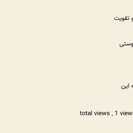
 تقویت
دوستی
 این
, 1 vie