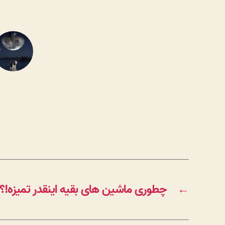
←
چطوری ماشین های بقیه اینقدر تمیزه!؟