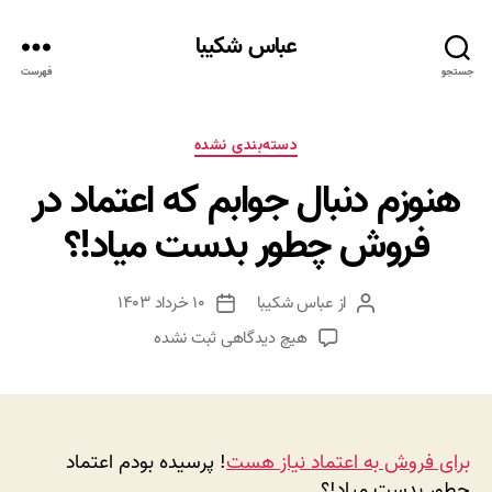
عباس شکیبا
جستجو
فهرست
دسته‌ها
دسته‌بندی نشده
هنوزم دنبال جوابم که اعتماد در
فروش چطور بدست میاد!؟
از
عباس شکیبا
۱۰ خرداد ۱۴۰۳
نویسنده
تاریخ
نوشته
نوشته
برای
هیچ دیدگاهی
ثبت نشده
هنوزم
دنبال
جوابم
که
اعتماد
برای فروش به اعتماد نیاز هست
! پرسیده بودم اعتماد
در
چطور بدست میاد!؟