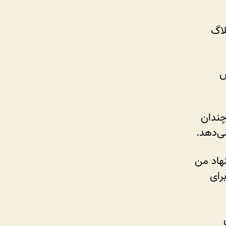
لاگ
س
چندان
ی‌دهد.
نهاد من
رای