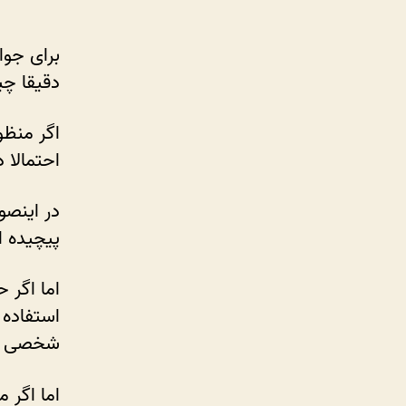
برای جوا
دقیقا چی
اگر منظ
احتمالا در مورد CMS هایی م
در اینصو
پیچیده ا
اما اگر 
استفاده 
شخصی سا
اما اگر م