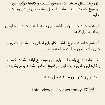
داخلی
الان چند سال میشه که همه‌ی کسب و کار‌ها درگیر این
به
موضوع شدند و متاسفانه راه حل مشخصی براش وجود
اینترنت
نداره.
بین‌المللی
هم
اگر هاست داخل ایران باشه نمی تونه با هاست‌های خارجی
دردسر
ارتباط برقرار کنه.
شده!
اگر هم هاست خارج باشه، کاربرای ایرانی با مشکل کندی و
حتی باز نشدن سایت مواجه میشن.
متاسفانه هیچ راه حلی برای این موضوع ارائه نشده. کسب
و کار‌های زیادی بابت این موضوع متضرر شدند و می‌شوند.
امیدوارم زودتر این مسئله حل بشه.
, 1 views today
17 total views