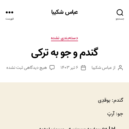
عباس شکیبا
جستجو
فهرست
دسته‌ها
دسته‌بندی نشده
گندم و جو به ترکی
برای
از
عباس شکیبا
۶ تیر ۱۴۰۳
هیچ دیدگاهی
ثبت نشده
نویسنده
تاریخ
گندم
نوشته
نوشته
و
جو
به
ترکی
گندم: بوقدِی
جو: آرپَ