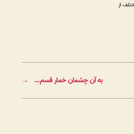
تلف از
به آن چشمان خمار قسم…
→