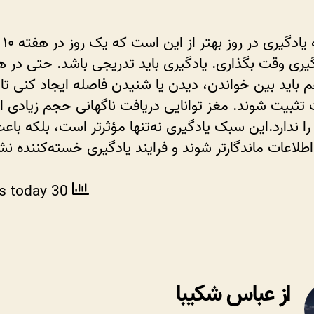
اطلاعات
خفه
۱۰ دق
نکن!
 باید بین خواندن، دیدن یا شنیدن فاصله ایجاد کنی تا
تثبیت شوند. مغز توانایی دریافت ناگهانی حجم زیادی از
را ندارد.این سبک یادگیری نه‌تنها مؤثرتر است، بلکه باع
طلاعات ماندگارتر شوند و فرایند یادگیری خسته‌کننده نش
ws today
30 total views
از عباس شکیبا