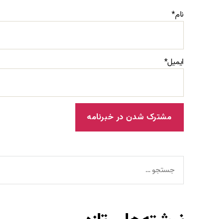
نام*
ایمیل*
جستجوی