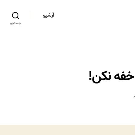
آرشیو
جستجو
 خفه نکن!
؛