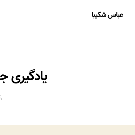
عباس شکیبا
یادگیری جر