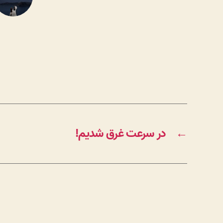
←
در سرعت غرق شدیم!