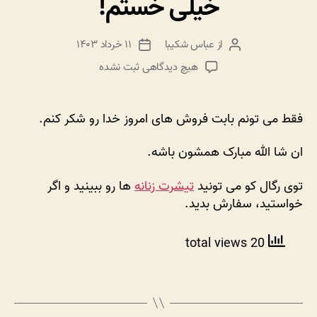
خیلی خستم!
از
عباس شکیبا
۱۱ خرداد ۱۴۰۳
نویسنده
تاریخ
نوشته
نوشته
برای
هیچ دیدگاهی
ثبت نشده
امروز
۱۵
–
فقط می تونم بابت فروش های امروز خدا رو شکر کنم.
۲۰
تا
ان شا‌ الله مبارک همشون باشه.
تیشرت
فروختم،
توی رگال کو می تونید
تیشرت زنانه
ها رو ببینید و اگر
خیلی
خواستید، سفارش بدید.
خستم!
20 total views