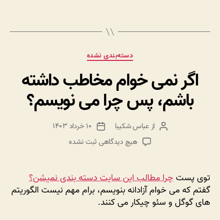
دسته‌ها
دسته‌بندی نشده
اگر نمی خوام مخاطب داشته
باشم، پس چرا می نویسم؟
از
عباس شکیبا
۱۰ خرداد ۱۴۰۳
نویسنده
تاریخ
نوشته
نوشته
برای
هیچ دیدگاهی
ثبت نشده
اگر
نمی
خوام
توی پست
چرا مطالب این سایت دسته بندی نمیشن؟
مخاطب
گفتم که می خوام آزادانه بنویسم، برام مهم نیست الگوریتم
داشته
های گوگل و سئو چیکار می کنند.
باشم،
پس