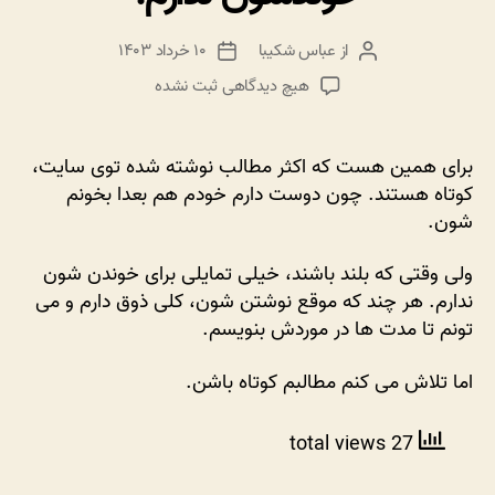
از
عباس شکیبا
۱۰ خرداد ۱۴۰۳
نویسنده
تاریخ
نوشته
نوشته
برای
هیچ دیدگاهی
ثبت نشده
تمایلی
به
بلند
برای همین هست که اکثر مطالب نوشته شده توی سایت،
و
کوتاه هستند. چون دوست دارم خودم هم بعدا بخونم
طولانی
شون.
نوشتن
ندارم،
ولی وقتی که بلند باشند، خیلی تمایلی برای خوندن شون
چون
ندارم. هر چند که موقع نوشتن شون، کلی ذوق دارم و می
بعدا
تونم تا مدت ها در موردش بنویسم.
تمایلی
به
خوندشون
اما تلاش می کنم مطالبم کوتاه باشن.
ندارم!
27 total views