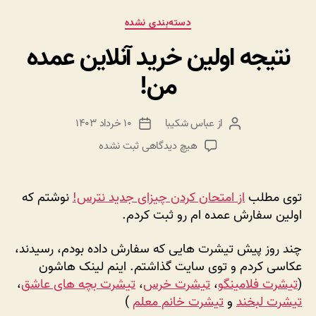
دسته‌ها
دسته‌بندی نشده
نتیجه اولین خرید آنلاین عمده
من!
از
عباس شکیبا
۱۰ خرداد ۱۴۰۳
نویسنده
تاریخ
نوشته
نوشته
برای
هیچ دیدگاهی
ثبت نشده
نتیجه
اولین
خرید
توی مطلب
از امتحان کردن چیزای جدید نترس!
نوشتم که
آنلاین
اولین سفارش عمده ام رو ثبت کردم.
عمده
من!
چند روز پیش تیشرت هایی که سفارش داده بودم، رسیدند،
عکاسی کردم و توی سایت گذاشتم. اینم لینک هاشون
(
تیشرت فلامینگو
،
تیشرت خرس
،
تیشرت بچه های عاشق
،
تیشرت لبخند
و
تیشرت خانم معلم
)