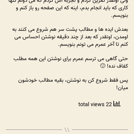
ولی اونقدر تمرین کردم و تجربه اش کردم که می دونم تنها
که
کاری که باید انجام بدم، اینه که این صفحه رو باز کنم و
چی
بنویسم.
بنویسم؟
به
خودم
بعدش ایده ها و مطالب پشت سر هم شروع می کنند به
میگم
اومدن، اونقدر که بعد از چند دقیقه نوشتن احساس می
تو
کنم تا آخر عمرم می تونم بنویسم.
فقط
بنویس!
حتی گاهی می ترسم عمرم برای نوشتن این همه مطلب
خودش
کفاف نده! 🙂
میاد!
پس فقط شروع کن به نوشتن، بقیه مطالب خودشون
میان!
22 total views