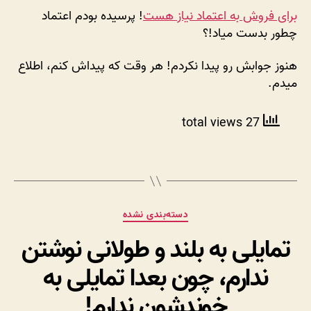
جوابم
برای فروش به اعتماد نیاز هست
! پرسیده بودم اعتماد
که
چطور بدست میاد!؟
اعتماد
در
هنوز جوابش رو پیدا نکردم! هر وقت که پیداش کنم، اطلاع
فروش
میدم.
چطور
بدست
میاد!؟
27 total views
دسته‌ها
دسته‌بندی نشده
تمایلی به بلند و طولانی نوشتن
ندارم، چون بعدا تمایلی به
خوندشون ندارم!