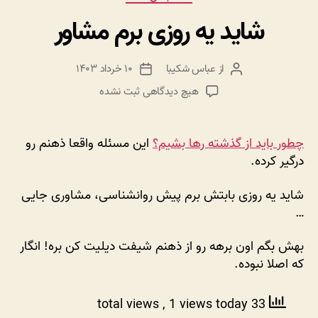
شاید یه روزی برم مشاور
از
عباس شکیبا
۱۰ خرداد ۱۴۰۳
نویسنده
تاریخ
نوشته
نوشته
برای
هیچ دیدگاهی
ثبت نشده
شاید
یه
روزی
چطور باید از گذشته رها بشیم؟
این مسئله واقعا ذهنم رو
برم
درگیر کرده.
مشاور
شاید یه روزی بابتش برم پیش روانشناسی، مشاوری جایی
…
بهش بگم اون برهه رو از ذهنم شیفت دیلیت کن بره! انگار
که اصلا نبوده.
, 1 views today
33 total views