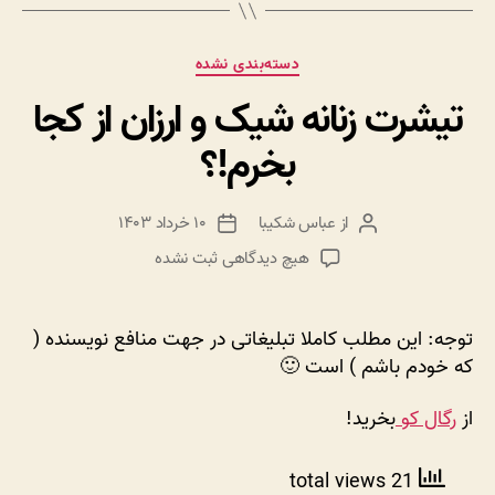
دسته‌ها
دسته‌بندی نشده
تیشرت زنانه شیک و ارزان از کجا
بخرم!؟
از
عباس شکیبا
۱۰ خرداد ۱۴۰۳
نویسنده
تاریخ
نوشته
نوشته
برای
هیچ دیدگاهی
ثبت نشده
تیشرت
زنانه
شیک
توجه: این مطلب کاملا تبلیغاتی در جهت منافع نویسنده (
و
که خودم باشم ) است 🙂
ارزان
از
از
رگال کو
بخرید!
کجا
بخرم!؟
21 total views