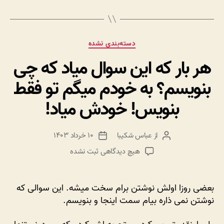
دسته‌ها
دسته‌بندی نشده
هر بار که این سوال میاد که چی
بنویسم؟ به خودم میگم تو فقط
بنویس! خودش میاد!
از
عباس شکیبا
۱۰ خرداد ۱۴۰۳
نویسنده
تاریخ
نوشته
نوشته
برای
هیچ دیدگاهی
ثبت نشده
هر
بار
که
بعضی روزا اولش نوشتن برام سخت میشه. این سوالی که
این
نوشتن نمی ذاره بیام سمت اینجا و بنویسم.
سوال
میاد