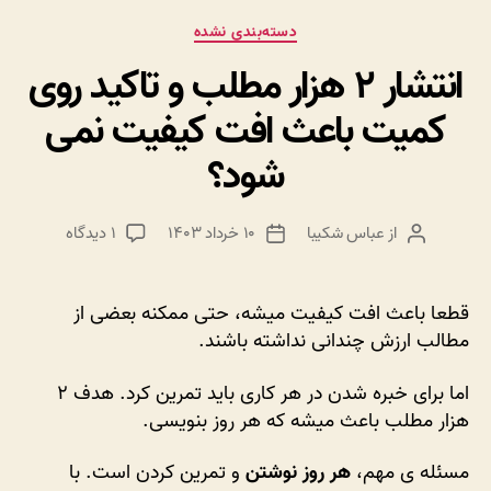
دسته‌ها
دسته‌بندی نشده
انتشار ۲ هزار مطلب و تاکید روی
کمیت باعث افت کیفیت نمی
شود؟
برای
از
عباس شکیبا
۱۰ خرداد ۱۴۰۳
۱ دیدگاه
نویسنده
تاریخ
انتشار
نوشته
نوشته
۲
هزار
قطعا باعث افت کیفیت میشه، حتی ممکنه بعضی از
مطلب
مطالب ارزش چندانی نداشته باشند.
و
تاکید
اما برای خبره شدن در هر کاری باید تمرین کرد. هدف ۲
روی
هزار مطلب باعث میشه که هر روز بنویسی.
کمیت
باعث
مسئله ی مهم،
هر روز نوشتن
و تمرین کردن است. با
افت