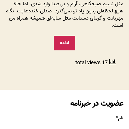
مثل نسیم صبحگاهی، آرام و بی‌صدا وارد شدی، اما حالا
در
هیچ لحظه‌ای بدون یاد تو نمی‌گذرد. صدای خنده‌هایت، نگاه
عشق
مهربانت و گرمای دستانت مثل سایه‌ای همیشه همراه من
تو
است.
“کوچه‌پس‌کوچه‌های
ادامه
دلم؛
جایی
برای
17 total views
گم‌شدن
در
عشق
تو”
عضویت در خبرنامه
نام*