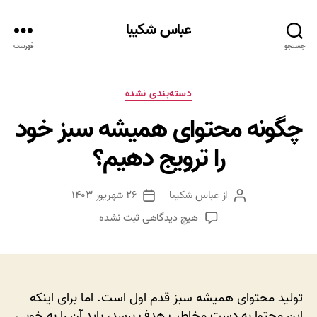
عباس شکیبا
جستجو
فهرست
دسته‌ها
دسته‌بندی نشده
چگونه محتوای همیشه سبز خود
را ترویج دهیم؟
از
عباس شکیبا
۲۶ شهریور ۱۴۰۳
نویسنده
تاریخ
نوشته
نوشته
برای
هیچ دیدگاهی
ثبت نشده
چگونه
محتوای
همیشه
سبز
خود
تولید محتوای همیشه سبز قدم اول است. اما برای اینکه
را
این محتوا به دست مخاطب هدف برسد، باید آن را به خوبی