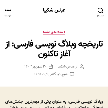
عباس شکیبا
جستجو
فهرست
دسته‌ها
دسته‌بندی نشده
تاریخچه وبلاگ نویسی فارسی: از
آغاز تاکنون
از
عباس شکیبا
۲۰ شهریور ۱۴۰۳
نویسنده
تاریخ
نوشته
نوشته
برای
هیچ دیدگاهی
ثبت نشده
تاریخچه
وبلاگ
نویسی
فارسی:
از
وبلاگ نویسی فارسی، به عنوان یکی از مهم‌ترین جنبش‌های
آغاز
فرهنگی و اجتماعی در فضای مجازی ایران، مسیری طولانی