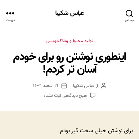
عباس شکیبا
جستجو
فهرست
دسته‌ها
تولید محتوا و وبلاگ‌نویسی
اینطوری نوشتن رو برای خودم
آسان تر کردم!
از
عباس شکیبا
۲۱ اسفند ۱۴۰۴
نویسنده
تاریخ
نوشته
نوشته
برای
هیچ دیدگاهی
ثبت نشده
اینطوری
نوشتن
رو
برای
خودم
برای نوشتن خیلی سخت گیر بودم.
آسان