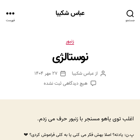
عباس شکیبا
جستجو
فهرست
دسته‌ها
زنبور
نوستالژی
از
عباس شکیبا
۲۷ مهر ۱۴۰۴
نویسنده
تاریخ
نوشته
نوشته
برای
هیچ دیدگاهی
ثبت نشده
نوستالژی
اغلب توی یاهو مسنجر با زنبور حرف می زدم.
پ.ن: یادته؟ اصلا بهش فکر می کنی یا به کلی فراموش کردی؟ 💔