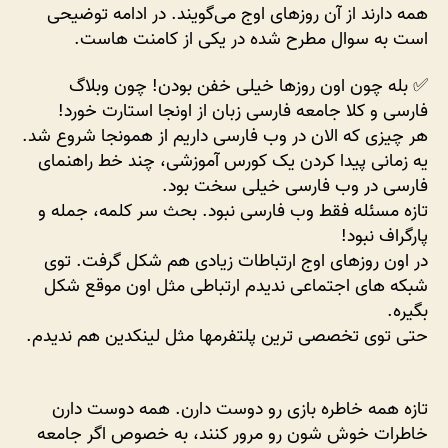
ی
همه دارند از آن روز‌های اوج می‌گویند. در ادامه توضیحی
بسته
است به سوال مطرح شده در یکی از کامنت هاست.
شدن
سرویس
✅ بله چون اون روزها خیلی خفن بودن! چون وبلاگ
بیان،
فارسی و کلا جامعه فارسی زبان از اونجا استارت خورد!
دائما
هر چیزی که الان در وب فارسی داریم از همونجا شروع شد.
از
یه زمانی پیدا کردن یک کورس آموزشی، چند خط راهنمای
روزهای
فارسی در وب فارسی خیلی سخت بود.
اوج
وبلاگنویسی
تازه مسئله فقط وب فارسی نبود. بحث سر کلمه، جمله و
می‌نویسند؟
پارگراف نبود!
در اون روزهای اوج ارتباطات زیادی هم شکل گرفت. توی
شبکه های اجتماعی ندیدم ارتباطی مثل اون موقع شکل
بگیره.
حتی توی تخصصی ترین پلتفرمها مثل لینکدین هم ندیدم.
تازه همه خاطره بازی رو دوست دارن. همه دوست دارن
خاطرات خوش شون رو مرور کنند، به خصوص اگر جامعه