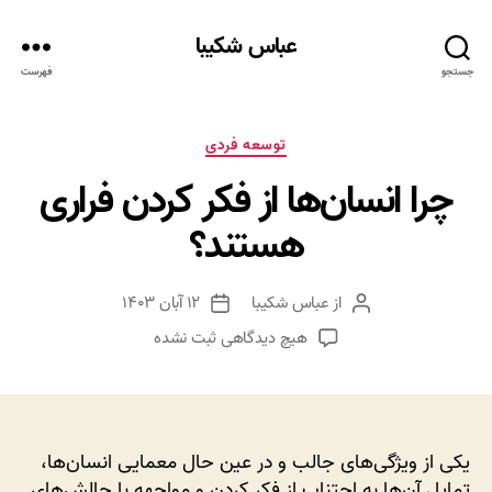
عباس شکیبا
جستجو
فهرست
دسته‌ها
توسعه فردی
چرا انسان‌ها از فکر کردن فراری
هستند؟
از
عباس شکیبا
۱۲ آبان ۱۴۰۳
نویسنده
تاریخ
نوشته
نوشته
برای
هیچ دیدگاهی
ثبت نشده
چرا
انسان‌ها
از
فکر
کردن
یکی از ویژگی‌های جالب و در عین حال معمایی انسان‌ها،
فراری
تمایل آن‌ها به اجتناب از فکر کردن و مواجهه با چالش‌های