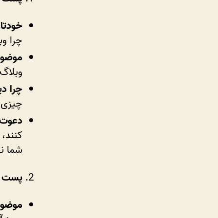
خودتان
چرا وب
موضوع 
وبلاگ
چرا دی
چیزی 
دعوت 
کنند، 
شما ن
پست م
موضوعی