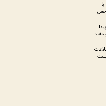
با
ا حس
یدا
 مفید
لاعات
 پست