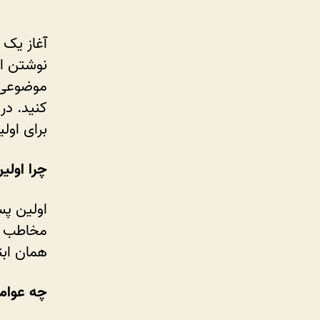
آغاز یک 
نوشتن او
موضوعی 
کنید. در
برای اول
چرا اول
اولین پس
مخاطب شم
همان اب
چه عوام