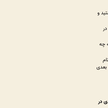
ید و
در
 چه
ام
 بعدی
ی در