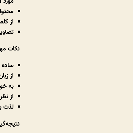
مورد آ
محتوای
از کلم
تصاوی
نکات مه
ساده و
از زبا
به خوا
از نظر
لذت بب
نتیجه‌گی