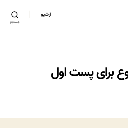
آرشیو
جستجو
وع برای پست اول
ی: