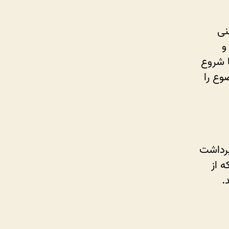
نی
و
 شروع
وع را
برداشت
 از
.