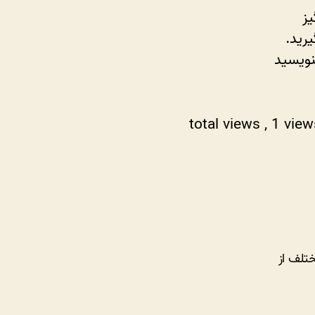
ز
یرید.
نویسید
, 1 vie
تلف از