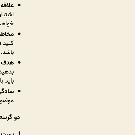
علاقه 
اشتیاق
خواهد 
مخاط
کنید ف
باشد.
هدف و
بدهید،
باید ب
سادگی
موضوع
دو گزینه
پست م