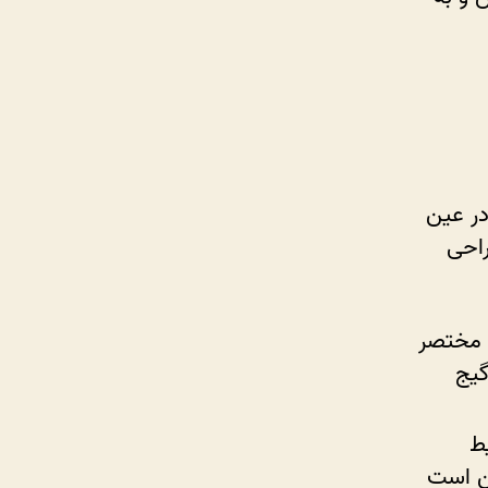
در عین
راحی
و مختصر
گیج
یط
کن است