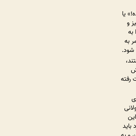
!» یا
ز و
 به
ر به
 شود.
ند،
هش
 رفته
ی
لانی
این
 باید
 و به