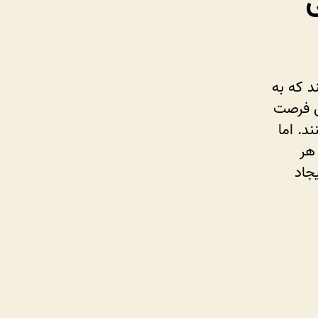
ی
د که به
ین فرصت
ند. اما
 هر
جاد