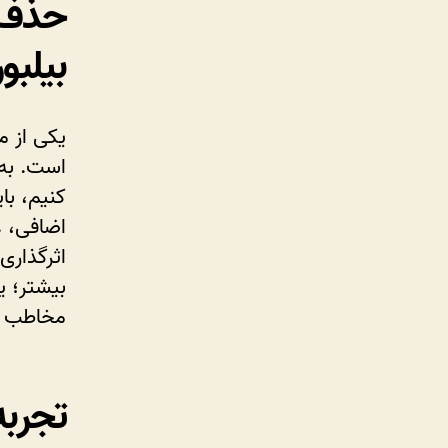
حذف 
بیلبور
یکی از م
است. به 
کنیم، با
اضافی، ع
اثرگذاری
بیشتر؛ ی
مخاطب ب
تجربه