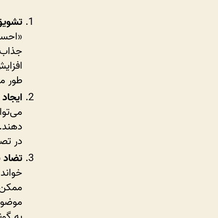
تشویق 
«احسا
جذاب ب
افزایش
طور مس
ایجاد 
می‌توا
دهند. 
در تصم
تضاد ب
خواندن
ممکن ا
موضوع 
به گون