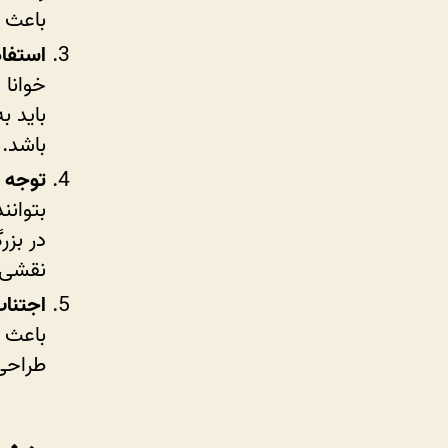
باعث ر
استفاد
خوانا 
باید ب
باشد.
توجه به
بتوانن
در بزر
نقشی ا
اجتنا
باعث ح
طراحی 