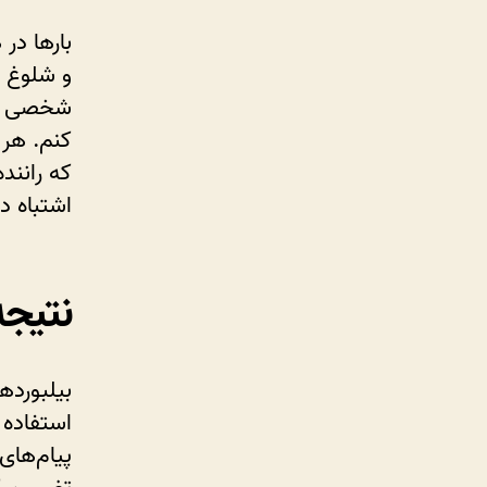
بارها در 
و شلوغ ب
شخصی باع
کنم. هر 
که رانن
اشتباه د
نتیجه
بیلبوردها
استفاده 
پیام‌های