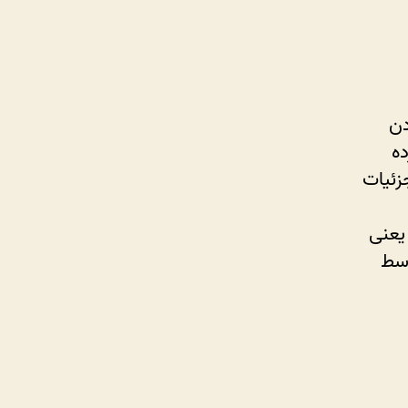
دن
ده
زئیات
یعنی
وسط