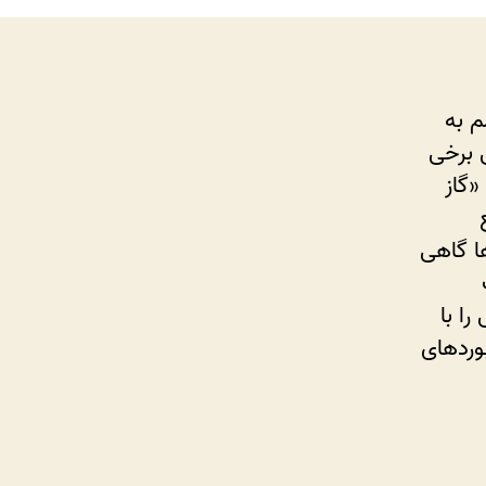
م به
ی برخی
«گاز
ها گاهی
ا با
وردهای