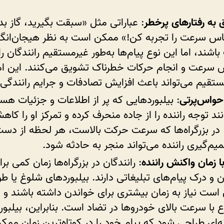
به رفتارهای پرخطر
: عباراتی مثل «سبقت بگیرید، گاز بده
س سرعت را تجربه کن!» ممکن است به نظر هیجان‌انگی
اشند، اما این نوع پیام‌ها به‌طور غیرمستقیم رانندگان را
 سرعت و انجام حرکات خطرناک تشویق می‌کنند. این ام
تقیم می‌تواند باعث افزایش تصادفات و جرایم رانندگی
حواس‌پرتی
: بیلبوردهایی که پر از اطلاعات و جزئیات هست
نند توجه راننده را از جاده منحرف کرده و تمرکز او را کا
در بزرگراه‌ها که سرعت حرکت بالاست، هر لحظه از دست
یم‌گیری راننده می‌تواند منجر به حادثه شود.
ا زمان واکنش راننده
: رانندگان در بزرگراه‌ها زمان کمی برا
 و درک پیام‌های تبلیغاتی دارند. بیلبوردهای شلوغ یا طو
ست نیاز به زمان بیشتری برای خواندن داشته باشند و 
با سرعت بالای خودروها در تضاد است. بنابراین، بیلبورد
ه‌ای طراحی شود که پیام خود را در کوتاه‌ترین زمان ممکن