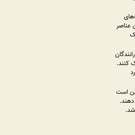
‌های
ن عناصر
رک
رانندگان
ک کنند.
د
کن است
دهند.
شد.