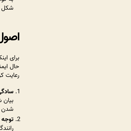
شکل کا
اصول 
برای این
حال ایمن
رعایت کر
سادگی
بیان ش
شدن م
توجه 
رانندگ