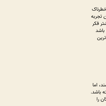
 خطرناک
ن تجربه
تر فکر
 باشد
رین
د، اما
ه باشد.
ن را